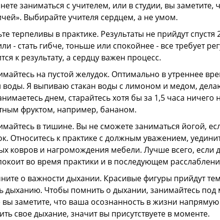
нете заниматься с учителем, или в студии, вы заметите, 
чей». Выбирайте учителя сердцем, а не умом.
ьте терпеливы в практике. Результаты не прийдут спустя 
ли - стать гибче, тоньше или спокойнее - все требует ре
тся к результату, а сердцу важен процесс.
имайтесь на пустой желудок. Оптимально в утреннее вре
 воды. Я выпиваю стакан воды с лимоном и медом, делаю
анимаетесь днем, старайтесь хотя бы за 1,5 часа ничего н
ытным фруктом, например, бананом.
имайтесь в тишине. Вы не сможете заниматься йогой, ес
к. Относитесь к практике с должным уважением, уедин
х ковров и нагромождения мебели. Лучше всего, если до
окоит во время практики и в последующем расслаблени
ните о важности дыхании. Красивые фигуры прийдут те
ь дыханию. Чтобы помнить о дыхании, занимайтесь под 
 вы заметите, что ваша осознанность в жизни напрямую
ить свое дыхание, значит вы присутствуете в моменте.