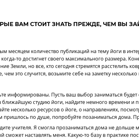
ОРЫЕ ВАМ СТОИТ ЗНАТЬ ПРЕЖДЕ, ЧЕМ ВЫ З
ым месяцем количество публикаций на тему йоги в интер
 когда-то достигнет своего максимального размера. Коне
ние Земли, но все, кто сегодня стремятся расстелить ков
, чем это случится, возьмите себе на заметку несколько
ьте информированы. Пусть ваш выбор заниматься будет 
в ближайшую студию йоги, найдите немного времени и 
йте несколько ресурсов о йоге, о направлениях, посмот
м пришлось по душе, попробуйте позаниматься дома. П
дите учителя. Я смогла прозаниматься дома не дольше м
й сможет наставлять меня. Какую-то базу в практике пос