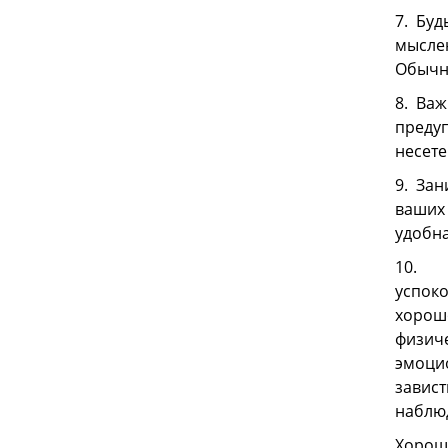
7. Буд
мыслен
Обычно
8. Важ
предуп
несете
9. Зан
ваших 
удобна
10. Не
успоко
хорошо
физиче
эмоцио
завист
наблюд
Хороше