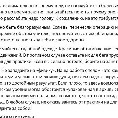
ьте внимательны к своему телу, не насилуйте его болев
но во время занятия, попытайтесь понять, почему оно не
 расслабить надо голову. К сожалению, на это требуетс
но быть благоразумным. Если вы перенесли операцию ил
редите об этом учителя, посоветуйтесь с ним об индив
 ответственность за себя и свое здоровье.
имайтесь в удобной одежде. Красивые обтягивающие лег
движений. В противном случае оставьте их для бега трус
я для практики. Если вы сильно потеете, берите на заня
 западайте на «физику». Наша работа с телом - это как
ить ум и услышать мелодию души, не всем надо «закручи
, это достойный результат. Если плохо, то здесь возмо
ском уровне могла обострится «упакованная в архив» с
нальном или ментальном - возможно, что-то вас покидае
ь... В любом случае, не отказывайтесь от практики на д
айте за собой.
й вам практики,