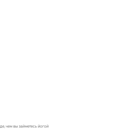
Главная
Практика
Блог
М
жде, чем вы займетесь йогой