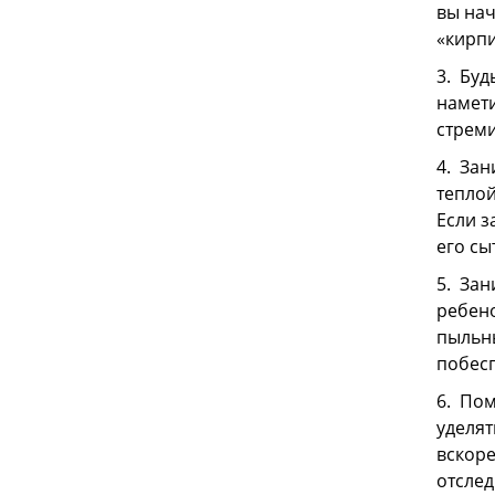
вы нач
«кирпи
3. Буд
намети
стреми
4. Зан
теплой
Если з
его с
5. Зан
ребено
пыльны
побесп
6. Пом
уделят
вскоре
отслед