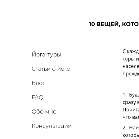
10 ВЕЩЕЙ, КОТ
С кажд
Йога-туры
горы и
населе
Статьи о йоге
прежде
Блог
1. Буд
FAQ
сразу 
Почита
Обо мне
что ва
Консультации
2. Най
которы