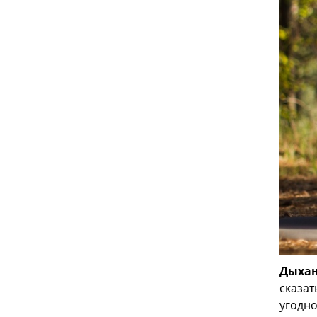
Дыхан
сказат
угодно