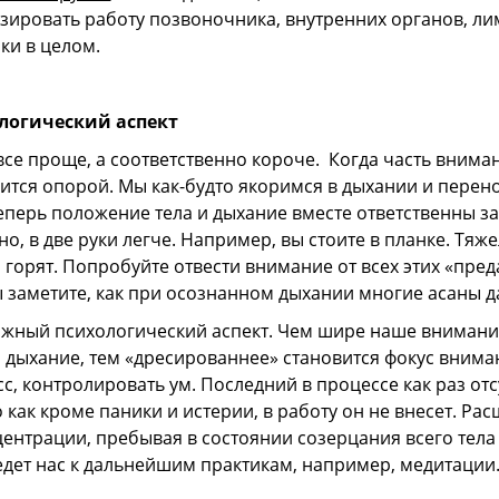
зировать работу позвоночника, внутренних органов, ли
ки в целом.
логический аспект
все проще, а соответственно короче. Когда часть вним
ится опорой. Мы как-будто якоримся в дыхании и перено
теперь положение тела и дыхание вместе ответственны за 
но, в две руки легче. Например, вы стоите в планке. Тяже
 горят. Попробуйте отвести внимание от всех этих «пред
ы заметите, как при осознанном дыхании многие асаны д
жный психологический аспект. Чем шире наше внимани
и дыхание, тем «дресированнее» становится фокус вним
с, контролировать ум. Последний в процессе как раз отс
 как кроме паники и истерии, в работу он не внесет. Ра
ентрации, пребывая в состоянии созерцания всего тел
едет нас к дальнейшим практикам, например, медитации