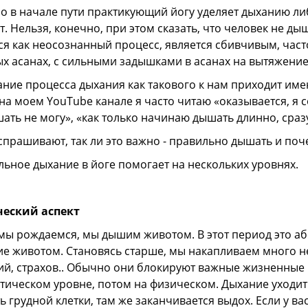
 в начале пути практикующий йогу уделяет дыханию ли
т. Нельзя, конечно, при этом сказать, что человек не д
ся как неосознанный процесс, является сбивчивым, час
х асанах, с сильными задышками в асанах на вытяжени
ние процесса дыхания как такового к нам приходит имен
на моем YouTube канале я часто читаю «оказывается, я 
ать не могу», «как только начинаю дышать длинно, сразу
спрашивают, так ли это важно - правильно дышать и поч
ьное дыхание в йоге помогает на нескольких уровнях.
еский аспект
мы рождаемся, мы дышим животом. В этот период это аб
е животом. Становясь старше, мы накапливаем много 
й, страхов.. Обычно они блокируют важные жизненные 
тическом уровне, потом на физическом. Дыхание уходит 
ь грудной клетки, там же заканчивается выдох. Если у ва