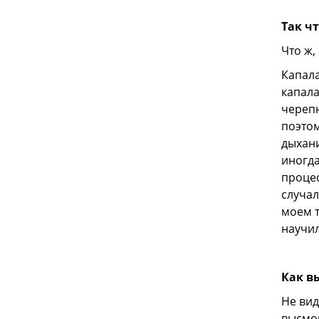
Так ч
Что ж,
Капала
капала
черепн
поэтом
дыхани
иногда
процес
случал
моем т
научил
Как в
Не вид
высмор