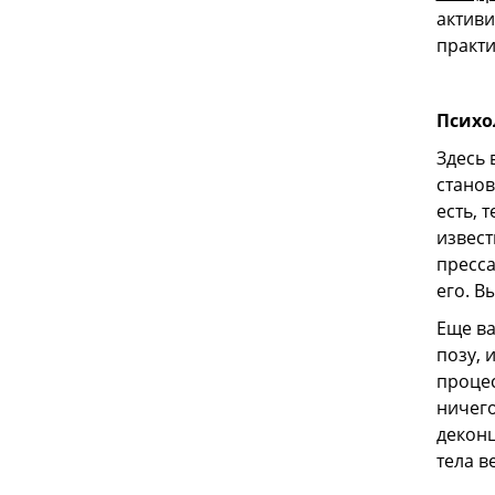
активи
практи
Психо
Здесь 
станов
есть, 
извест
пресса
его. В
Еще ва
позу, 
процес
ничего
деконц
тела в