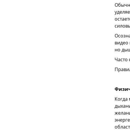
Обычно
уделяе
остает
силовы
Осозна
видео 
но дыш
Часто 
Правил
Физич
Когда 
дыхани
желани
энерге
област