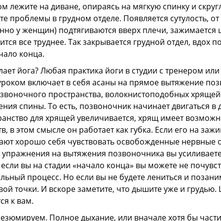
м лежите на диване, опираясь на мягкую спинку и скругля
те проблемы в грудном отделе. Появляется сутулость, о
нно у женщин) подтягиваются вверх плечи, зажимается 
ится все труднее. Так закрывается грудной отдел, вдох 
чало конца.
лает йога? Любая практика йоги в студии с тренером ил
роком включает в себя асаны на прямое вытяжение поз
воночного пространства, волокнистоподобных хрящей 
ения спины. То есть, позвоночник начинает двигаться в д
анство для хрящей увеличивается, хрящ имеет возможно
в, в этом смысле он работает как губка. Если его на заж
ют хорошо себя чувствовать освобожденные нервные ок
упражнения на вытяжения позвоночника вы усиливаете
 если вы на стадии «начало конца» вы можете не почувст
льный процесс. Но если вы не будете лениться и позани
вой точки. И вскоре заметите, что дышите уже и грудью
ся к вам.
 резюмируем.
Полное дыхание, или вначале хотя бы части