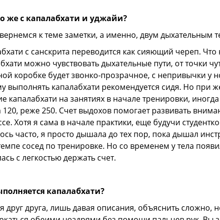
то же с капалабхати и уджайи?
 вернемся к теме заметки, а именно, двум дыхательным т
бхати с санскрита переводится как сияющий череп. Что
бхати можно чувствовать дыхательные пути, от точки чу
ой коробке будет звонко-прозрачное, с непривычки у 
у выполнять капалабхати рекомендуется сидя. Но при же
е капалабхати на занятиях в начале тренировки, иногда 3
 120, реже 250. Счет выдохов помогает развивать вним
се. Хотя я сама в начале практики, еще будучи студенткой
ось часто, я просто дышала до тех пор, пока дышал инс
емпе сосед по тренировке. Но со временем у тела появи
ась с легкостью держать счет.
ыполняется капалабхати?
я друг друга, лишь давая описания, объяснить сложно, н
каться обеими ноздрями без помощи пальцев рук. Вы з