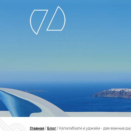
Главная
/
Блог
/
Капалабхати и уджайи - две важные ды