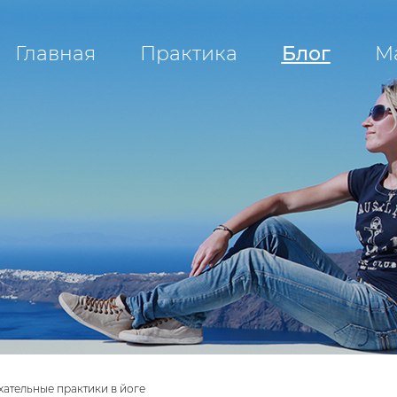
Главная
Практика
Блог
М
хательные практики в йоге