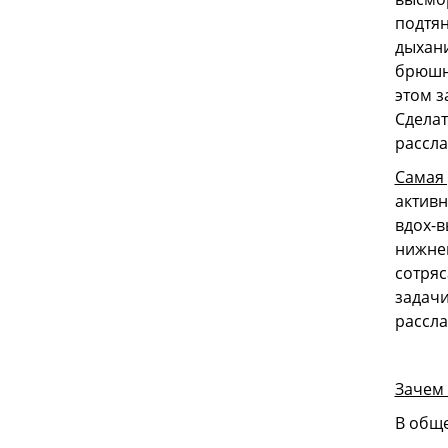
подтян
дыхани
брюшно
этом з
Сделат
рассла
Самая
активн
вдох-в
нижнег
сотряс
задачи
рассла
Зачем
В обще