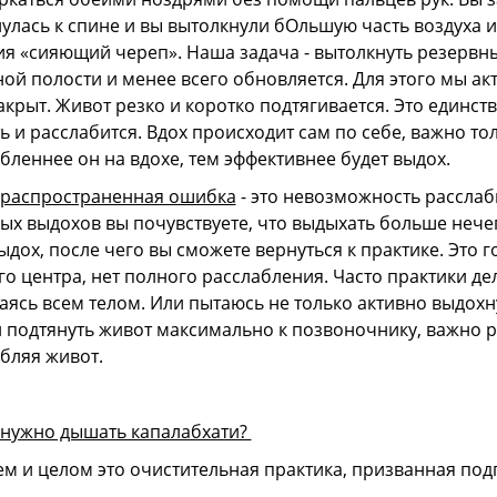
улась к спине и вы вытолкнули бОльшую часть воздуха и
я «сияющий череп». Наша задача - вытолкнуть резервный
й полости и менее всего обновляется. Для этого мы ак
акрыт. Живот резко и коротко подтягивается. Это единст
ь и расслабится. Вдох происходит сам по себе, важно т
бленнее он на вдохе, тем эффективнее будет выдох.
 распространенная ошибка
- это невозможность расслаб
ых выдохов вы почувствуете, что выдыхать больше нечег
ыдох, после чего вы сможете вернуться к практике. Это
о центра, нет полного расслабления. Часто практики д
аясь всем телом. Или пытаюсь не только активно выдохну
 подтянуть живот максимально к позвоночнику, важно р
бляя живот.
 нужно дышать капалабхати?
м и целом это очистительная практика, призванная подг