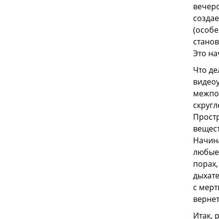
вечеро
создае
(особе
станов
Это на
Что де
видеоу
межпоз
скругл
Простр
вещест
Начина
любые 
порах,
дыхате
с мерт
вернет
Итак,