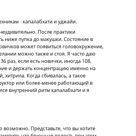
ехникам - капалабхати и уджайи.
 неудивительно. После практики
ть ниже пупка до макушки. Состояние в
новичков может появиться головокружение,
лании можно также и стоя. Я часто даю
6 раз, если есть новички, иногда 108,
ание и держать концентрацию именно на
, хитрила. Когда сбивалась, а такое
труктор или более-менее работающий в
лся внутренний ритм капалабхати и я
о возможно. Представьте, что вы хотите
аметите, что брюшная полость при этом