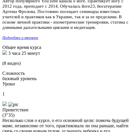
Автор популярного YouTube канала о йоге. Практикует йогу с
2012 года, преподает с 2014. Обучалась йоге23, йогатерапии
Артема Фролова. Постоянно посещает семинары известных
учителей и практиков как в Украине, так и за ее пределами. В
основе личной практики - изометрические тренировки, статика с
длинными дыхательными циклами и медитация.
Подробнее о тренере
Общее время курса
3 часа 25 минут
(8 видео)
Сложность
базовый уровень
Уроки
1
Приветствие
(3"35)
Несколько слов о курсе, о его основной цели: помочь будущей
маме, независимо от того, практиковала ли она раньше, найти
связь со своим новым телом, услышать ребенка и его